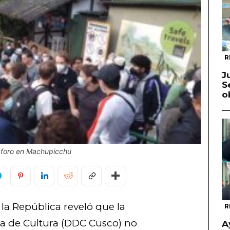
R
J
S
o
 aforo en Machupicchu
 la República reveló que la
R
a de Cultura (DDC Cusco) no
A