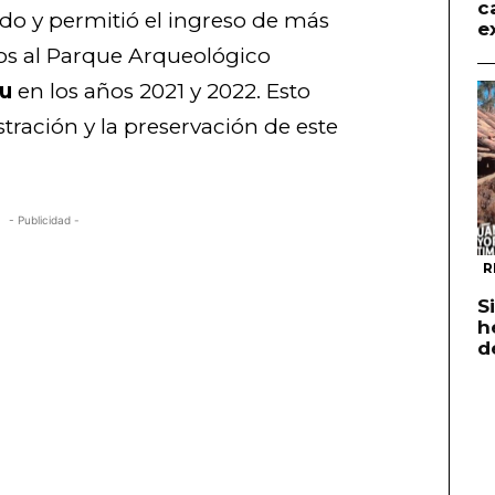
c
do y permitió el ingreso de más
e
dos al Parque Arqueológico
u
en los años 2021 y 2022. Esto
stración y la preservación de este
- Publicidad -
R
S
h
d