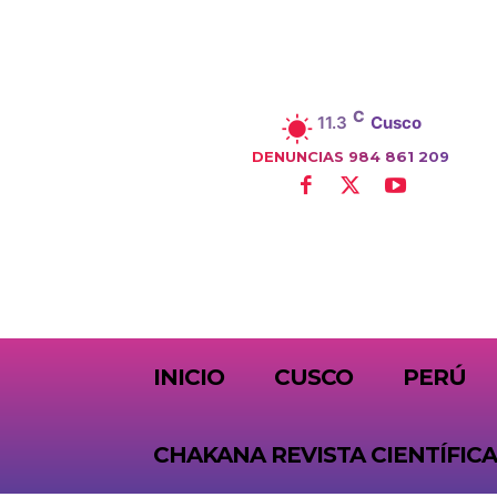
C
11.3
Cusco
DENUNCIAS 984 861 209
SUBSCRIBE
INICIO
CUSCO
PERÚ
CHAKANA REVISTA CIENTÍFICA