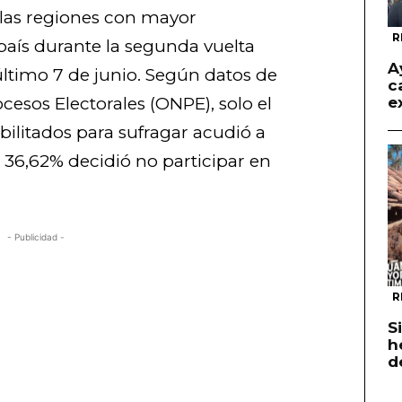
las regiones con mayor
R
país durante la segunda vuelta
A
 último 7 de junio. Según datos de
c
cesos Electorales (ONPE), solo el
e
ilitados para sufragar acudió a
l 36,62% decidió no participar en
- Publicidad -
R
S
h
d