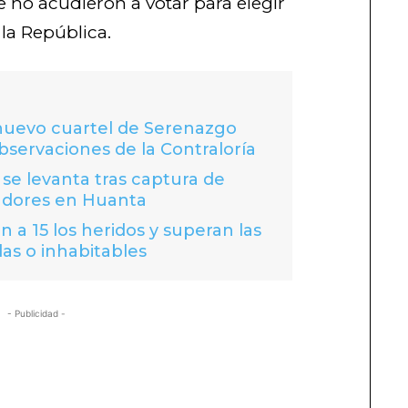
 no acudieron a votar para elegir
la República.
 nuevo cuartel de Serenazgo
bservaciones de la Contraloría
se levanta tras captura de
adores en Huanta
 a 15 los heridos y superan las
das o inhabitables
- Publicidad -