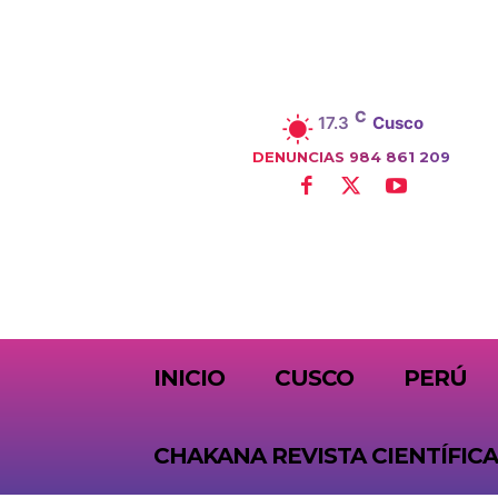
C
17.3
Cusco
DENUNCIAS 984 861 209
SUBSCRIBE
INICIO
CUSCO
PERÚ
CHAKANA REVISTA CIENTÍFICA