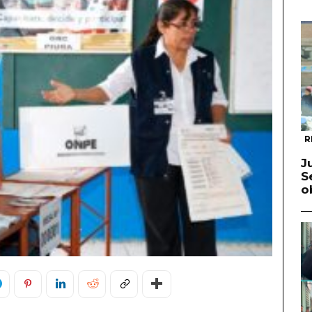
R
J
S
o