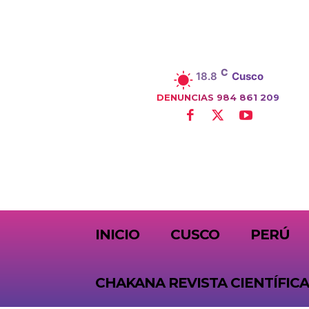
C
18.8
Cusco
DENUNCIAS 984 861 209
SUBSCRIBE
INICIO
CUSCO
PERÚ
CHAKANA REVISTA CIENTÍFICA