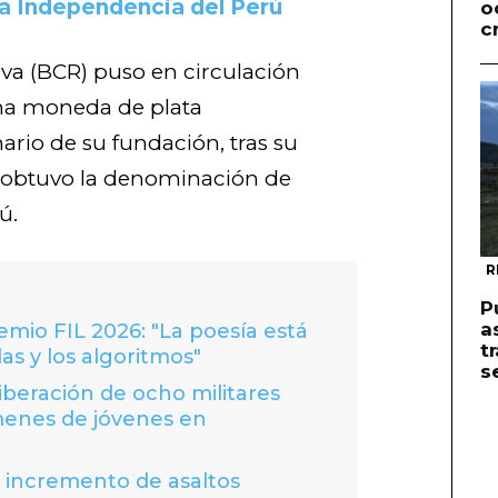
la Independencia del Perú
o
c
rva (BCR) puso en circulación
na moneda de plata
rio de su fundación, tras su
 obtuvo la denominación de
ú.
R
P
a
io FIL 2026: "La poesía está
t
las y los algoritmos"
s
liberación de ocho militares
menes de jóvenes en
a incremento de asaltos