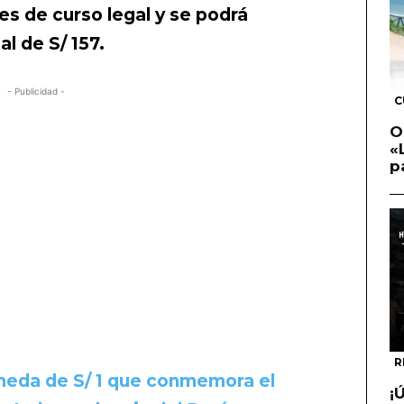
s de curso legal y se podrá
al de S/ 157.
- Publicidad -
C
O
«
p
R
neda de S/ 1 que conmemora el
¡