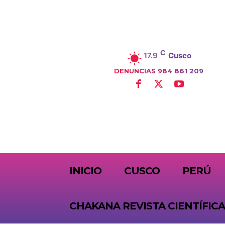
C
17.9
Cusco
DENUNCIAS 984 861 209
SUBSCRIBE
INICIO
CUSCO
PERÚ
CHAKANA REVISTA CIENTÍFICA