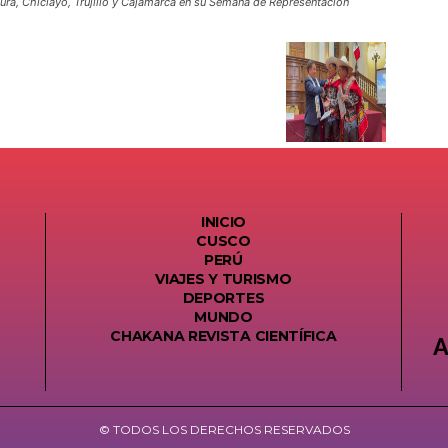
iura, Chiclayo, Trujillo y Cajamarca en su Semana de Representación
INICIO
CUSCO
PERÚ
VIAJES Y TURISMO
DEPORTES
MUNDO
CHAKANA REVISTA CIENTÍFICA
A
© TODOS LOS DERECHOS RESERVADOS