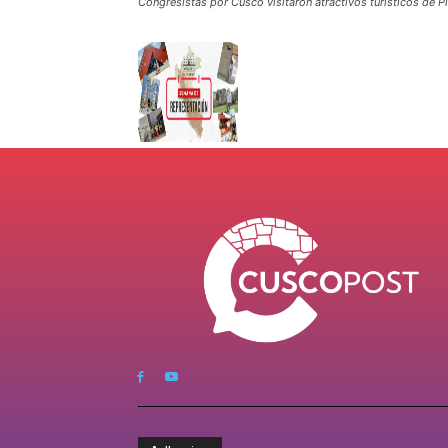
Congresistas por Cusco visitaron atractivos turísticos de P