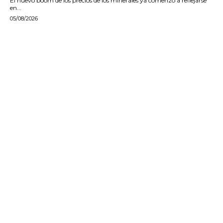
El nuevo boom de los precios de los minerales ya comenzó a reflejarse
en...
05/08/2026