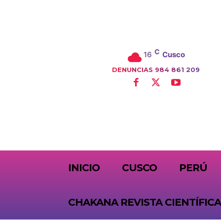
C
16
Cusco
DENUNCIAS 984 861 209
SUBSCRIBE
INICIO
CUSCO
PERÚ
CHAKANA REVISTA CIENTÍFICA