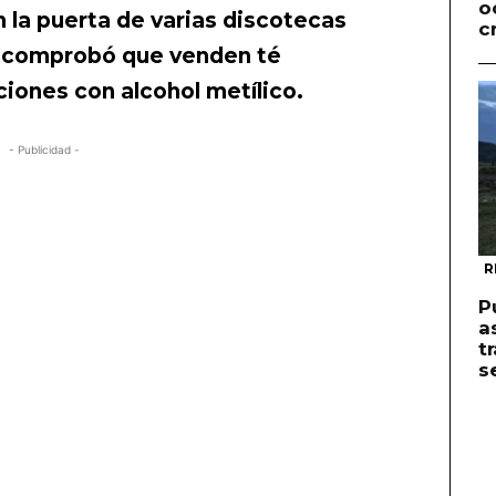
o
 la puerta de varias discotecas
c
e comprobó que venden té
ciones con alcohol metílico.
- Publicidad -
R
P
a
t
s