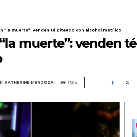
n “la muerte”: venden té piteado con alcohol metílico
“la muerte”: venden té
o
1304
R:
KATHERINE MENDOZA