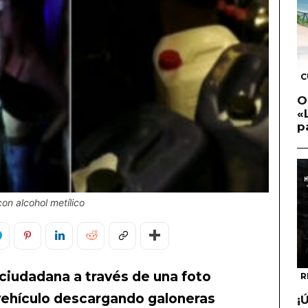
C
O
«
p
con alcohol metílico
ciudadana a través de una foto
R
vehículo descargando galoneras
¡