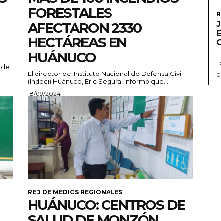
FORESTALES
R
J
AFECTARON 2330
HECTÁREAS EN
HUÁNUCO
E
T
 de
El director del Instituto Nacional de Defensa Civil
0
(Indeci) Huánuco, Eric Segura, informó que...
18/09/2024
RED DE MEDIOS REGIONALES
HUÁNUCO: CENTROS DE
SALUD DE MONZÓN