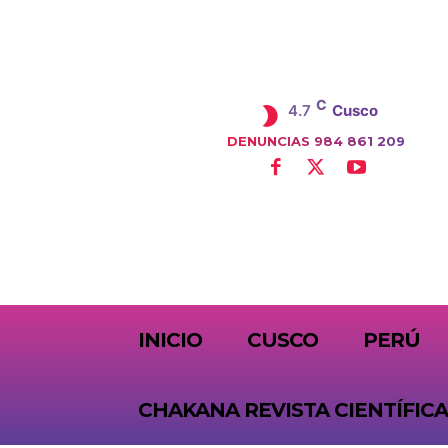
C
4.7
Cusco
DENUNCIAS 984 861 209
SUBSCRIBE
INICIO
CUSCO
PERÚ
CHAKANA REVISTA CIENTÍFICA