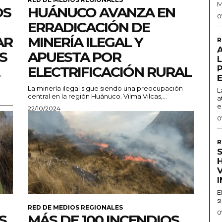
M
OS
HUÁNUCO AVANZA EN
0
ERRADICACIÓN DE
AR
MINERÍA ILEGAL Y
R
S
APUESTA POR
ELECTRIFICACIÓN RURAL
,
La minería ilegal sigue siendo una preocupación
L
central en la región Huánuco. Vilma Vilcas,...
a
e
22/10/2024
0
R
S
H
E
s
RED DE MEDIOS REGIONALES
0
S
MÁS DE 100 INCENDIOS