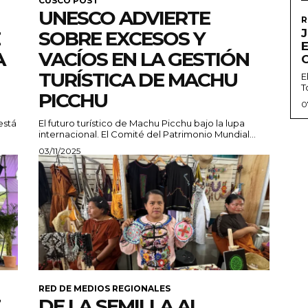
CUSCO POST
UNESCO ADVIERTE
R
J
SOBRE EXCESOS Y
A
VACÍOS EN LA GESTIÓN
TURÍSTICA DE MACHU
E
T
PICCHU
0
está
El futuro turístico de Machu Picchu bajo la lupa
internacional. El Comité del Patrimonio Mundial...
03/11/2025
RED DE MEDIOS REGIONALES
DE LA SEMILLA AL