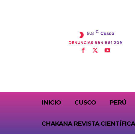
C
9.8
Cusco
DENUNCIAS 984 861 209
SUBSCRIBE
INICIO
CUSCO
PERÚ
CHAKANA REVISTA CIENTÍFICA