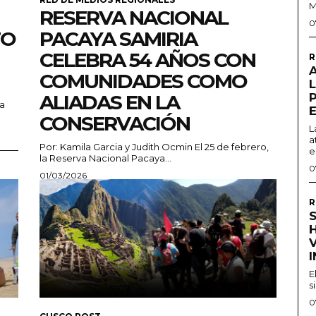
M
RESERVA NACIONAL
0
TO
PACAYA SAMIRIA
CELEBRA 54 AÑOS CON
R
COMUNIDADES COMO
ALIADAS EN LA
a
CONSERVACIÓN
L
a
Por: Kamila Garcia y Judith Ocmin El 25 de febrero,
e
la Reserva Nacional Pacaya...
0
01/03/2026
R
S
H
E
s
0