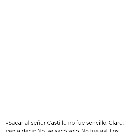
«Sacar al señor Castillo no fue sencillo. Claro,
van a decir: No, se sacó solo. No fue así. Los