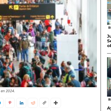
R
J
S
o
 en 2024.
R
A