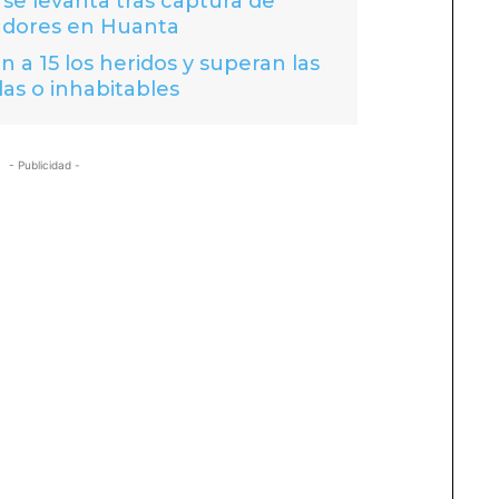
se levanta tras captura de
adores en Huanta
 a 15 los heridos y superan las
das o inhabitables
- Publicidad -