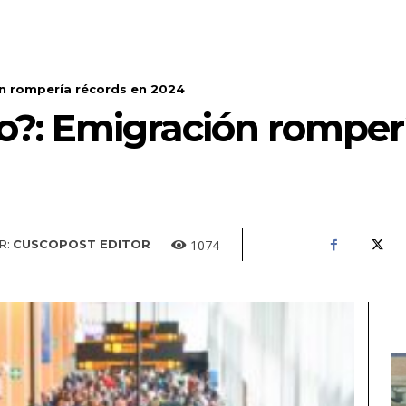
n rompería récords en 2024
?: Emigración romperí
1074
R:
CUSCOPOST EDITOR