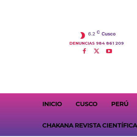
C
6.2
Cusco
DENUNCIAS 984 861 209
SUBSCRIBE
INICIO
CUSCO
PERÚ
CHAKANA REVISTA CIENTÍFICA