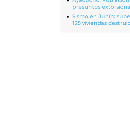
Ayacucho: Población 
presuntos extorsion
Sismo en Junín: suben
125 viviendas destrui