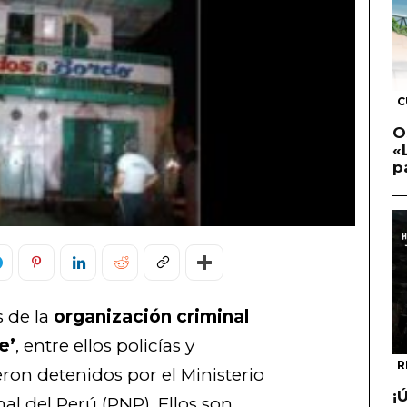
C
O
«
p
s de la
organización criminal
e’
, entre ellos policías y
R
eron detenidos por el Ministerio
¡
nal del Perú (PNP). Ellos son