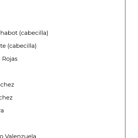
abot (cabecilla)
 (cabecilla)
 Rojas
nchez
chez
ra
o Valenzuela