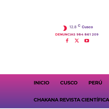
C
12.8
Cusco
DENUNCIAS 984 861 209
SUBSCRIBE
INICIO
CUSCO
PERÚ
CHAKANA REVISTA CIENTÍFICA