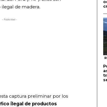
o
c
o ilegal de madera.
- Publicidad -
R
P
a
t
s
esta captura preliminar por los
fico ilegal de productos