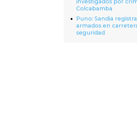
investigados por crí
Colcabamba
Puno: Sandia registr
armados en carretera
seguridad