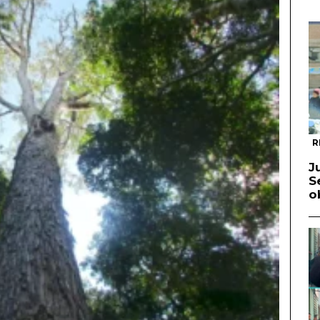
R
J
S
o