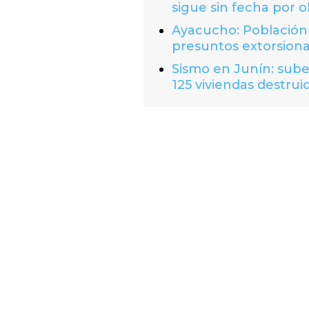
sigue sin fecha por o
Ayacucho: Población 
presuntos extorsion
Sismo en Junín: suben
125 viviendas destrui