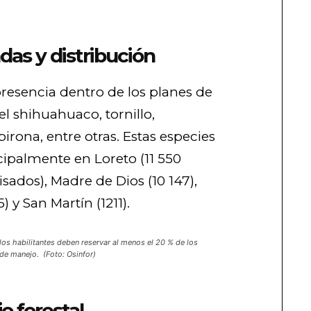
das y distribución
resencia dentro de los planes de
el shihuahuaco, tornillo,
rona, entre otras. Estas especies
cipalmente en Loreto (11 550
sados), Madre de Dios (10 147),
) y San Martín (1211).
los habilitantes deben reservar al menos el 20 % de los
 de manejo. (Foto: Osinfor)
o forestal