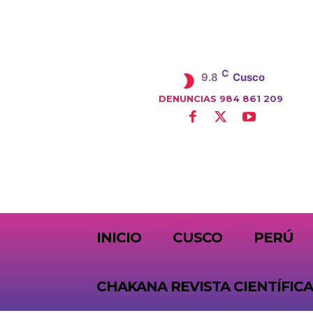
C
9.8
Cusco
DENUNCIAS 984 861 209
SUBSCRIBE
INICIO
CUSCO
PERÚ
CHAKANA REVISTA CIENTÍFICA