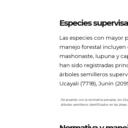
Especies supervisa
Las especies con mayor p
manejo forestal incluyen 
mashonaste, lupuna y capi
han sido registradas prin
árboles semilleros supervi
Ucayali (7718), Junín (2095
De acuerdo con la normativa peruana, los títu
árboles semilleros identificados en las áreas
Normativa y manej