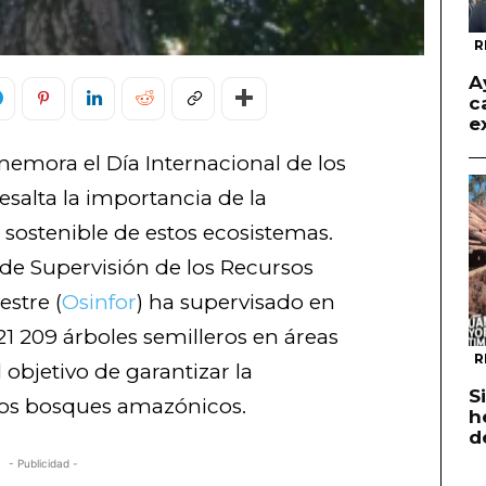
R
A
c
e
memora el Día Internacional de los
esalta la importancia de la
 sostenible de estos ecosistemas.
 de Supervisión de los Recursos
estre (
Osinfor
) ha supervisado en
1 209 árboles semilleros en áreas
R
 objetivo de garantizar la
S
los bosques amazónicos.
h
d
- Publicidad -