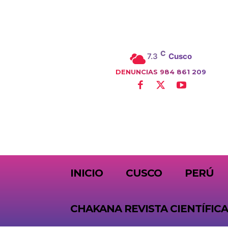
C
7.3
Cusco
DENUNCIAS 984 861 209
SUBSCRIBE
INICIO
CUSCO
PERÚ
CHAKANA REVISTA CIENTÍFICA