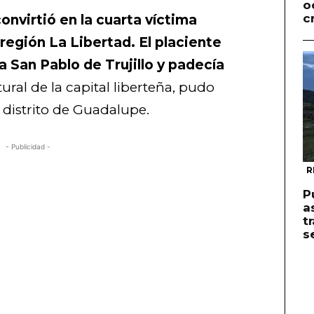
o
c
onvirtió en la cuarta víctima
región La Libertad. El placiente
ca San Pablo de Trujillo y padecía
ral de la capital liberteña, pudo
 distrito de Guadalupe.
- Publicidad -
R
P
a
t
s