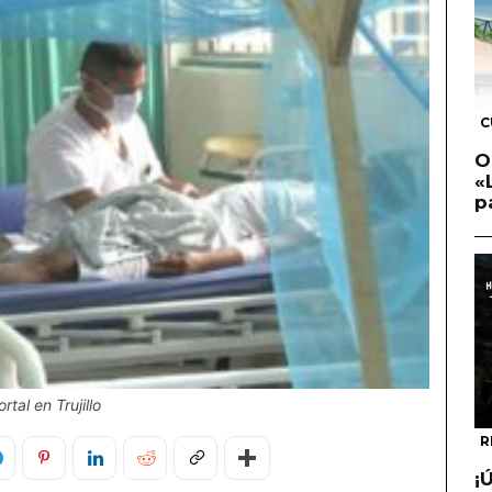
C
O
«
p
tal en Trujillo
R
¡