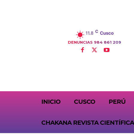
C
11.8
Cusco
DENUNCIAS 984 861 209
SUBSCRIBE
INICIO
CUSCO
PERÚ
CHAKANA REVISTA CIENTÍFICA