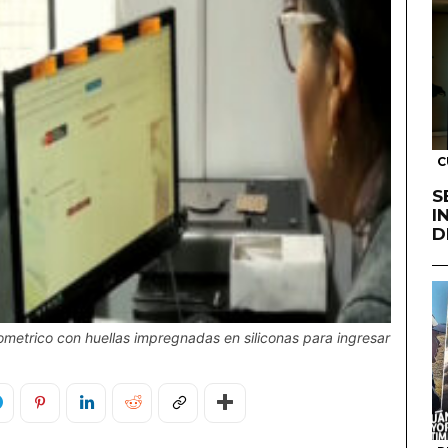
C
S
I
D
metrico con huellas impregnadas en siliconas para ingresar