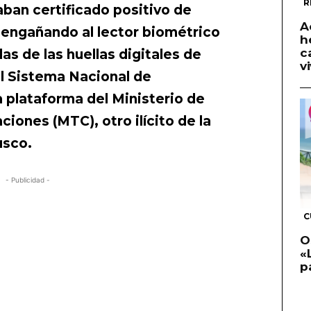
R
ban certificado positivo de
A
engañando al lector biométrico
h
c
as de las huellas digitales de
v
l Sistema Nacional de
 plataforma del Ministerio de
iones (MTC), otro ilícito de la
usco.
- Publicidad -
C
O
«
p