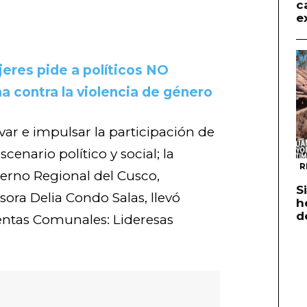
c
e
eres pide a políticos NO
ha contra la violencia de género
var e impulsar la participación de
scenario político y social; la
R
erno Regional del Cusco,
S
sora Delia Condo Salas, llevó
h
d
identas Comunales: Lideresas