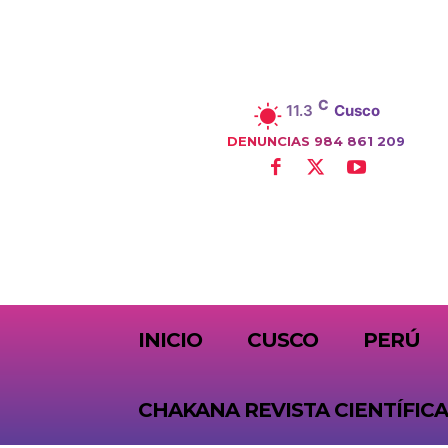
C
11.3
Cusco
DENUNCIAS 984 861 209
SUBSCRIBE
INICIO
CUSCO
PERÚ
CHAKANA REVISTA CIENTÍFICA