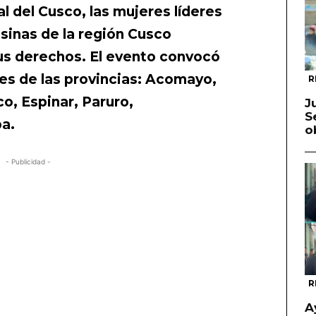
l del Cusco, las mujeres líderes
inas de la región Cusco
s derechos. El evento convocó
tes de las provincias: Acomayo,
R
o, Espinar, Paruro,
J
S
a.
o
- Publicidad -
R
A