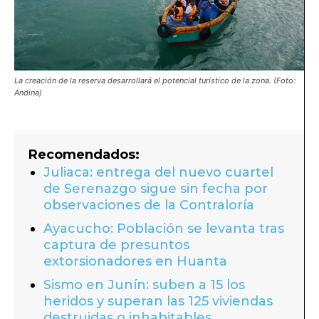
La creación de la reserva desarrollará el potencial turístico de la zona. (Foto:
Andina)
Recomendados:
Juliaca: entrega del nuevo cuartel
de Serenazgo sigue sin fecha por
observaciones de la Contraloría
Ayacucho: Población se levanta tras
captura de presuntos
extorsionadores en Huanta
Sismo en Junín: suben a 15 los
heridos y superan las 125 viviendas
destruidas o inhabitables