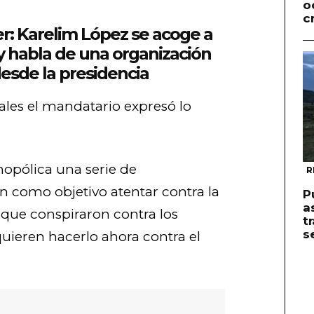
o
c
: Karelim López se acoge a
 y habla de una organización
esde la presidencia
iales el mandatario expresó lo
nopólica una serie de
R
n como objetivo atentar contra la
P
a
que conspiraron contra los
t
s
uieren hacerlo ahora contra el