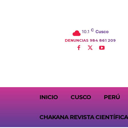
C
10.1
Cusco
DENUNCIAS 984 861 209
SUBSCRIBE
INICIO
CUSCO
PERÚ
CHAKANA REVISTA CIENTÍFICA