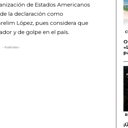
ganización de Estados Americanos
n de la declaración como
arelim López, pues considera que
ador y de golpe en el país.
C
O
«
- Publicidad -
p
R
¡