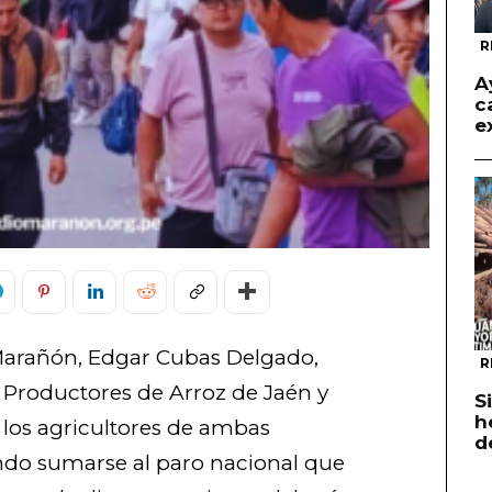
R
A
c
e
 Marañón, Edgar Cubas Delgado,
R
 Productores de Arroz de Jaén y
S
h
 los agricultores de ambas
d
ndo sumarse al paro nacional que