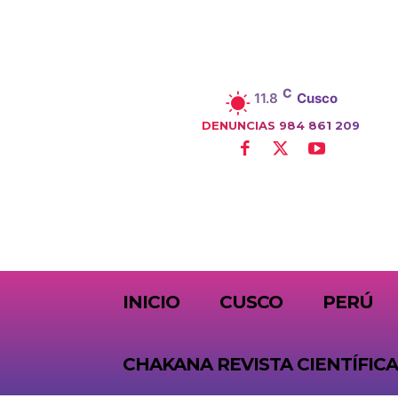
C
11.8
Cusco
DENUNCIAS 984 861 209
SUBSCRIBE
INICIO
CUSCO
PERÚ
CHAKANA REVISTA CIENTÍFICA