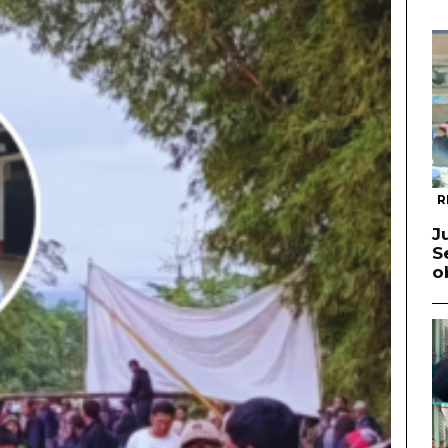
R
J
S
o