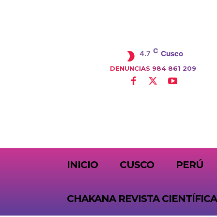
C
4.7
Cusco
DENUNCIAS 984 861 209
SUBSCRIBE
INICIO
CUSCO
PERÚ
CHAKANA REVISTA CIENTÍFICA