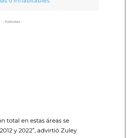
das o inhabitables
- Publicidad -
ón total en estas áreas se
012 y 2022”, advirtió Zuley