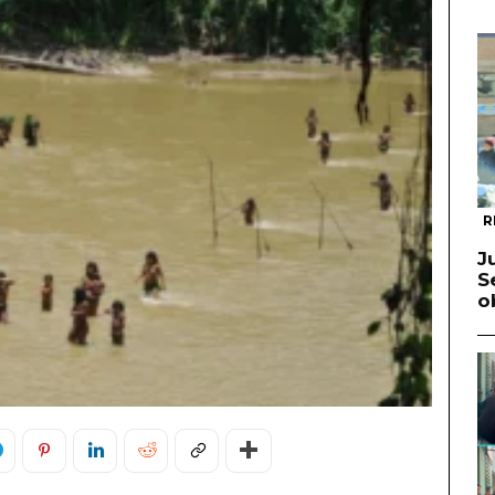
R
J
S
o