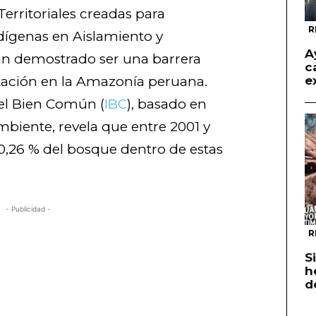
Territoriales creadas para
R
ndígenas en Aislamiento y
A
an demostrado ser una barrera
c
stación en la Amazonía peruana.
e
 del Bien Común (
IBC
), basado en
Ambiente, revela que entre 2001 y
0,26 % del bosque dentro de estas
- Publicidad -
R
S
h
d