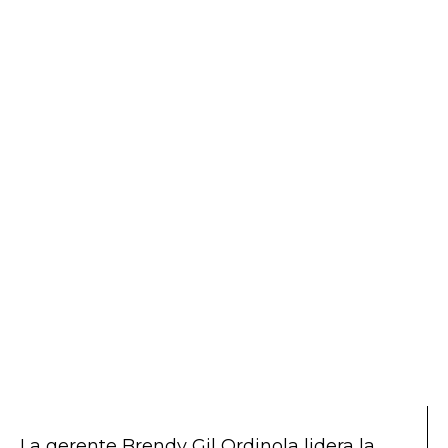
La gerente Brendy Gil Ordinola lidera la