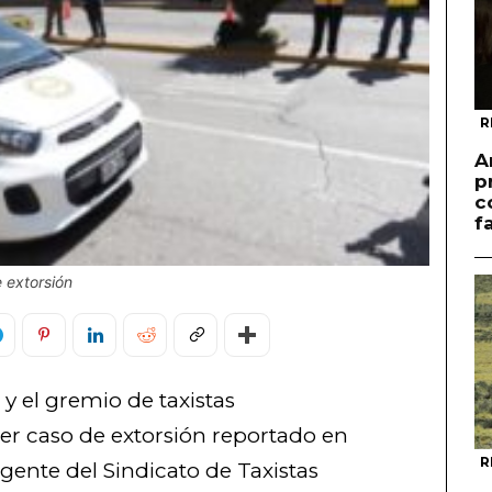
R
A
p
c
f
 extorsión
 y el gremio de taxistas
er caso de extorsión reportado en
R
rigente del Sindicato de Taxistas