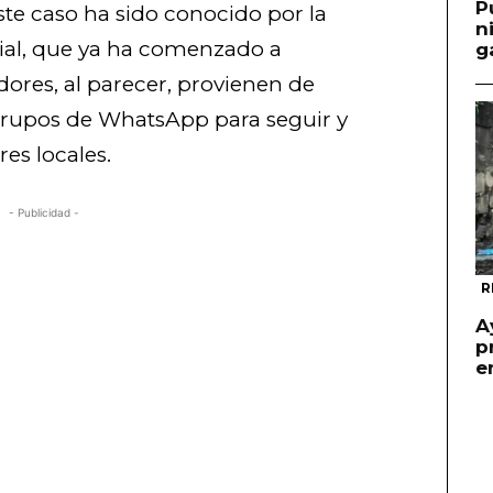
P
te caso ha sido conocido por la
n
icial, que ya ha comenzado a
g
adores, al parecer, provienen de
 grupos de WhatsApp para seguir y
es locales.
- Publicidad -
R
A
p
e