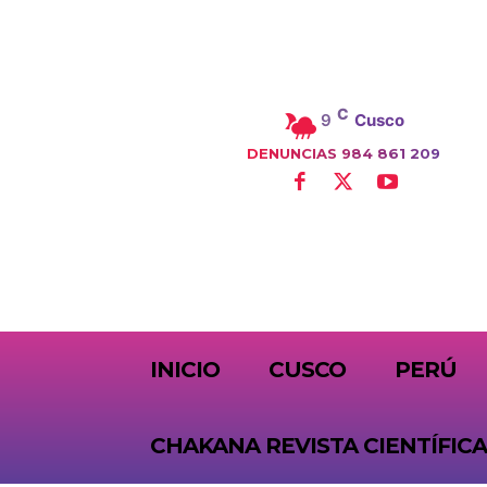
C
9
Cusco
DENUNCIAS 984 861 209
SUBSCRIBE
INICIO
CUSCO
PERÚ
CHAKANA REVISTA CIENTÍFICA