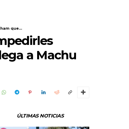
gham que...
mpedirles
llega a Machu
ÚLTIMAS NOTICIAS