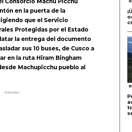
del Consorcio Machu Picchu
R
ntón en la puerta de la
¡
o
igiendo que el Servicio
c
ales Protegidas por el Estado
atar la entrega del documento
rasladar sus 10 buses, de Cusco a
ar en la ruta Hiram Bingham
 desde Machupicchu pueblo al
R
- Publicidad -
P
a
t
s