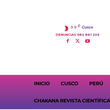
C
9.9
Cusco
DENUNCIAS 984 861 209
SUBSCRIBE
INICIO
CUSCO
PERÚ
CHAKANA REVISTA CIENTÍFICA