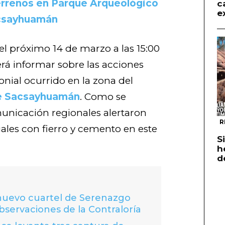
terrenos en Parque Arqueológico
c
e
csayhuamán
el próximo 14 de marzo a las 15:00
erá informar sobre las acciones
onial ocurrido en la zona del
e Sacsayhuamán
. Como se
unicación regionales alertaron
R
ales con fierro y cemento en este
S
h
d
 nuevo cuartel de Serenazgo
bservaciones de la Contraloría