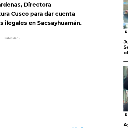
rdenas, Directora
ura Cusco para dar cuenta
s ilegales en
Sacsayhuamán.
R
- Publicidad -
J
S
o
R
A