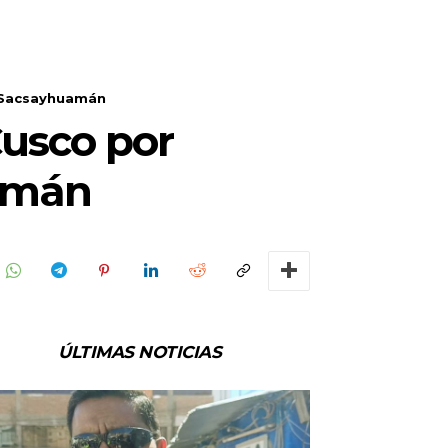
n Sacsayhuamán
Cusco por
uamán
ÚLTIMAS NOTICIAS