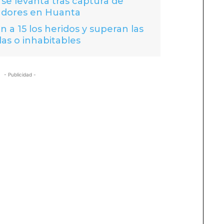
se levanta tras captura de
adores en Huanta
 a 15 los heridos y superan las
das o inhabitables
- Publicidad -