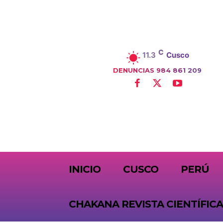
C
11.3
Cusco
DENUNCIAS 984 861 209
SUBSCRIBE
INICIO
CUSCO
PERÚ
CHAKANA REVISTA CIENTÍFICA