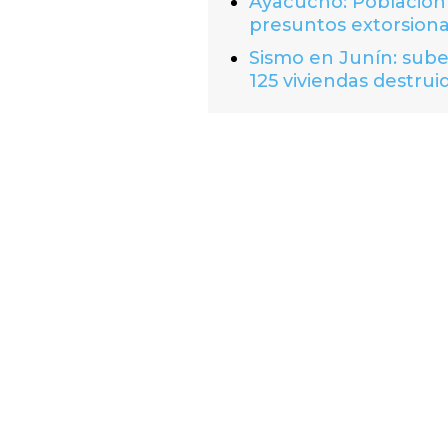
Ayacucho: Población 
presuntos extorsion
Sismo en Junín: suben
125 viviendas destrui