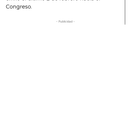
Congreso.
Congreso rechaza adelanto de elecciones
- Publicidad -