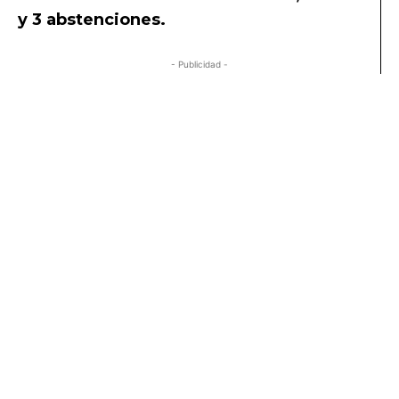
y 3 abstenciones.
Congreso rechaza adelanto de elecciones
- Publicidad -