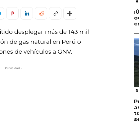
R
¡
o
c
tido desplegar más de 143 mil
ión de gas natural en Perú o
lones de vehículos a GNV.
- Publicidad -
R
P
a
t
s