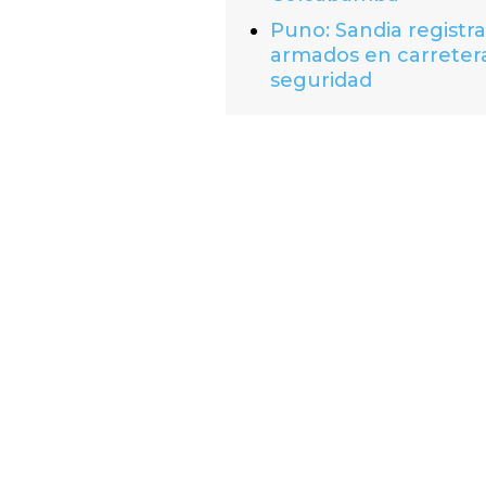
Puno: Sandia registr
armados en carretera
seguridad