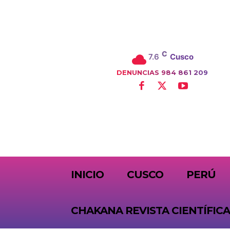
C
7.6
Cusco
DENUNCIAS 984 861 209
SUBSCRIBE
INICIO
CUSCO
PERÚ
CHAKANA REVISTA CIENTÍFICA