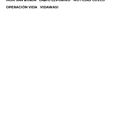
INSN SAN BORJA
LABIO LEPORINO
NOTICIAS CUSCO
OPERACIÓN VIDA
VIDAWASI