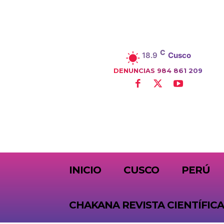
C
18.9
Cusco
DENUNCIAS 984 861 209
SUBSCRIBE
INICIO
CUSCO
PERÚ
CHAKANA REVISTA CIENTÍFICA