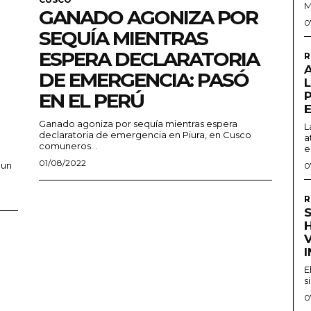
M
GANADO AGONIZA POR
0
SEQUÍA MIENTRAS
ESPERA DECLARATORIA
R
DE EMERGENCIA: PASÓ
EN EL PERÚ
Ganado agoniza por sequía mientras espera
L
declaratoria de emergencia en Piura, en Cusco
a
comuneros...
e
01/08/2022
 un
0
R
S
H
E
s
0