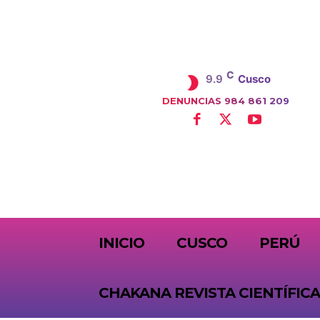
C
9.9
Cusco
DENUNCIAS 984 861 209
SUBSCRIBE
INICIO
CUSCO
PERÚ
CHAKANA REVISTA CIENTÍFICA