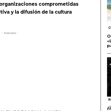
s organizaciones comprometidas
iva y la difusión de la cultura
C
- Publicidad -
O
«
p
R
¡