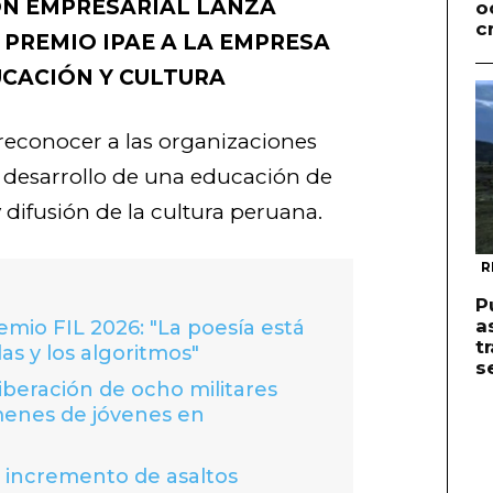
ÓN EMPRESARIAL LANZA
o
c
PREMIO IPAE A LA EMPRESA
UCACIÓN Y CULTURA
 reconocer a las organizaciones
 desarrollo de una educación de
 difusión de la cultura peruana.
R
P
a
io FIL 2026: "La poesía está
t
las y los algoritmos"
s
liberación de ocho militares
menes de jóvenes en
a incremento de asaltos