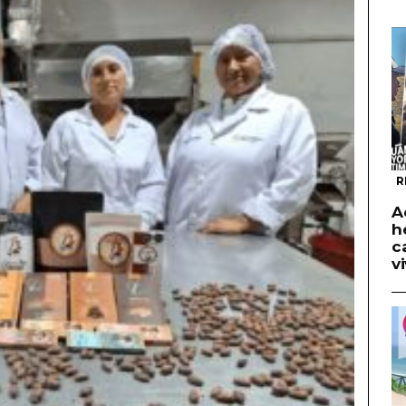
R
A
h
c
v