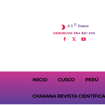
C
8.5
Cusco
DENUNCIAS 984 861 209
SUBSCRIBE
INICIO
CUSCO
PERÚ
CHAKANA REVISTA CIENTÍFICA