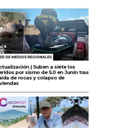
ED DE MEDIOS REGIONALES
ctualización | Suben a siete los
eridos por sismo de 5.0 en Junín tras
aída de rocas y colapso de
iviendas