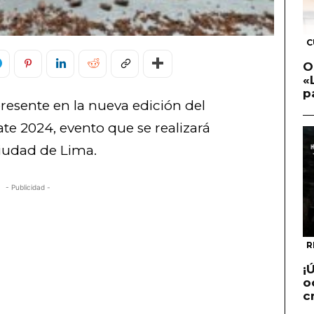
C
O
«
p
presente en la nueva edición del
te 2024, evento que se realizará
a ciudad de Lima.
- Publicidad -
R
¡
o
c