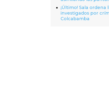
¡Último! Sala ordena 
investigados por crí
Colcabamba