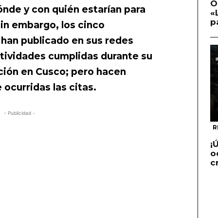
O
ónde y con quién estarían para
«
p
Sin embargo, los cinco
 han publicado en sus redes
ctividades cumplidas durante su
ión en Cusco; pero hacen
ocurridas las citas.
- Publicidad -
R
¡
o
c