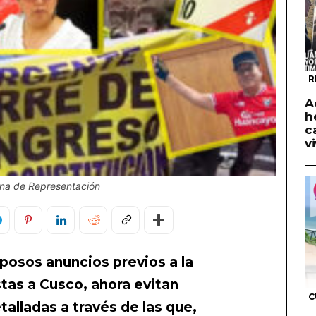
R
A
h
c
v
ana de Representación
posos anuncios previos a la
stas a Cusco, ahora evitan
C
alladas a través de las que,