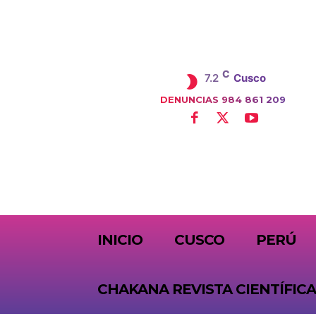
C
7.2
Cusco
DENUNCIAS 984 861 209
SUBSCRIBE
INICIO
CUSCO
PERÚ
CHAKANA REVISTA CIENTÍFICA