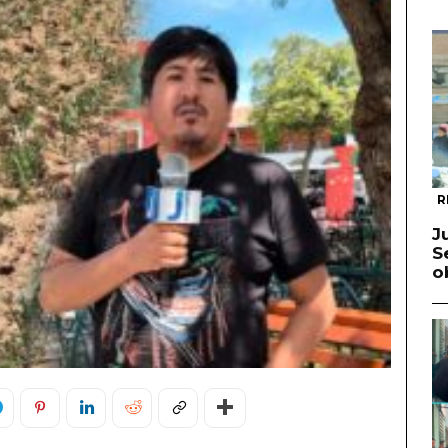
R
J
S
o