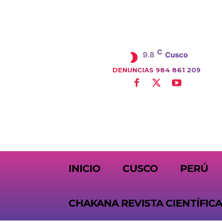
C
9.8
Cusco
DENUNCIAS 984 861 209
SUBSCRIBE
INICIO
CUSCO
PERÚ
CHAKANA REVISTA CIENTÍFICA