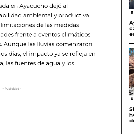
rada en Ayacucho dejó al
R
rabilidad ambiental y productiva
A
s limitaciones de las medidas
c
ades frente a eventos climáticos
e
. Aunque las lluvias comenzaron
os días, el impacto ya se refleja en
a, las fuentes de agua y los
- Publicidad -
R
S
h
d