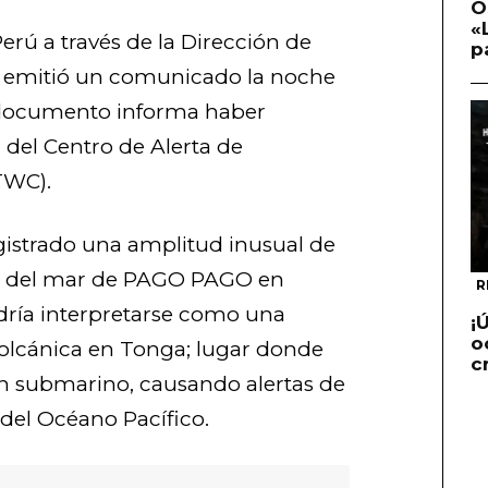
O
«
erú a través de la Dirección de
p
n emitió un comunicado la noche
 documento informa haber
 del Centro de Alerta de
TWC).
istrado una amplitud inusual de
vel del mar de PAGO PAGO en
R
dría interpretarse como una
¡
o
volcánica en Tonga; lugar donde
c
n submarino, causando alertas de
 del Océano Pacífico.