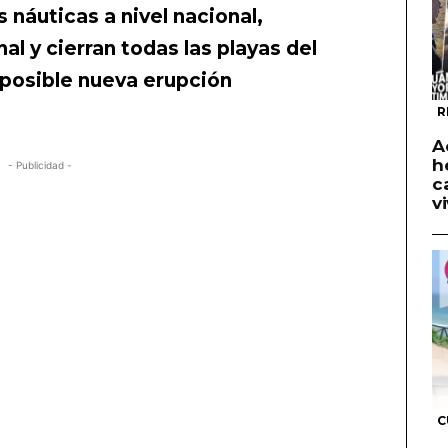
 náuticas a nivel nacional,
nal y cierran todas las playas del
 posible nueva erupción
R
A
h
- Publicidad -
c
v
C