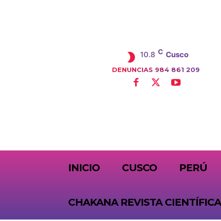
C
10.8
Cusco
DENUNCIAS 984 861 209
SUBSCRIBE
INICIO
CUSCO
PERÚ
CHAKANA REVISTA CIENTÍFICA